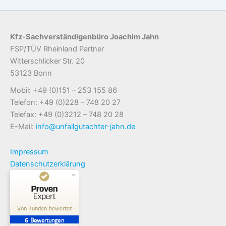
Kfz-Sachverständigenbüro Joachim Jahn
FSP/TÜV Rheinland Partner
Witterschlicker Str. 20
53123 Bonn
Mobil: +49 (0)151 – 253 155 86
Telefon: +49 (0)228 – 748 20 27
Telefax: +49 (0)3212 – 748 20 28
E-Mail:
info@unfallgutachter-jahn.de
Impressum
Datenschutzerklärung
Kundenbewertungen und Erfahrungen zu
Kfz-Sachverständigenbüro Joachim Jahn
Von Kunden bewertet
6
Bewertungen
SEHR GUT