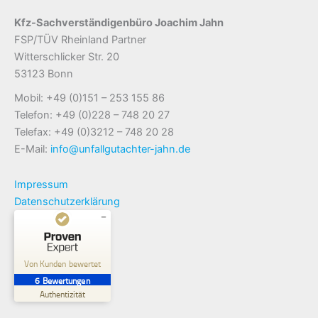
Kfz-Sachverständigenbüro Joachim Jahn
FSP/TÜV Rheinland Partner
Witterschlicker Str. 20
53123 Bonn
Mobil: +49 (0)151 – 253 155 86
Telefon: +49 (0)228 – 748 20 27
Telefax: +49 (0)3212 – 748 20 28
E-Mail:
info@unfallgutachter-jahn.de
Impressum
Datenschutzerklärung
Kundenbewertungen und Erfahrungen zu
Kfz-Sachverständigenbüro Joachim Jahn
Von Kunden bewertet
6
Bewertungen
SEHR GUT
%
100
Authentizität
Empfehlungen auf
ProvenExpert.com