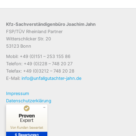
Kfz-Sachverständigenbüro Joachim Jahn
FSP/TÜV Rheinland Partner
Witterschlicker Str. 20
53123 Bonn
Mobil: +49 (0)151 – 253 155 86
Telefon: +49 (0)228 – 748 20 27
Telefax: +49 (0)3212 – 748 20 28
E-Mail:
info@unfallgutachter-jahn.de
Impressum
Datenschutzerklärung
Kundenbewertungen und Erfahrungen zu
Kfz-Sachverständigenbüro Joachim Jahn
Von Kunden bewertet
6
Bewertungen
SEHR GUT